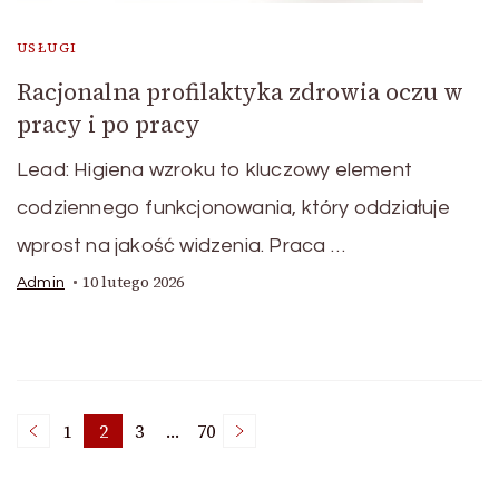
USŁUGI
Racjonalna profilaktyka zdrowia oczu w
pracy i po pracy
Lead: Higiena wzroku to kluczowy element
codziennego funkcjonowania, który oddziałuje
wprost na jakość widzenia. Praca …
10 lutego 2026
Admin
Stronicowanie
1
2
3
…
70
Strona
Strona
Strona
Strona