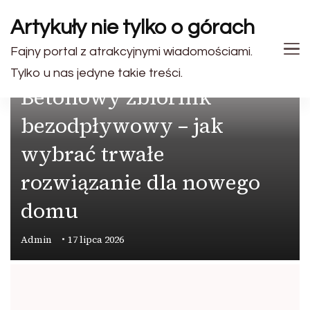
Artykuły nie tylko o górach
Fajny portal z atrakcyjnymi wiadomościami.
PRZEMYSŁ
Tylko u nas jedyne takie treści.
Betonowy zbiornik
bezodpływowy – jak
wybrać trwałe
rozwiązanie dla nowego
domu
Admin
17 lipca 2026