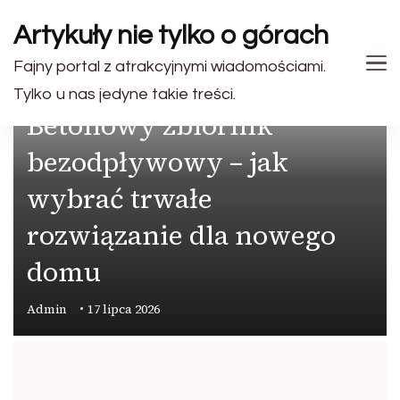
Artykuły nie tylko o górach
Fajny portal z atrakcyjnymi wiadomościami.
PRZEMYSŁ
Tylko u nas jedyne takie treści.
Betonowy zbiornik
bezodpływowy – jak
wybrać trwałe
rozwiązanie dla nowego
domu
Admin
17 lipca 2026