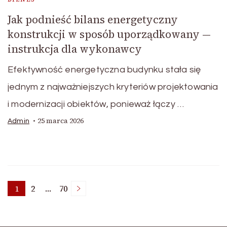
Jak podnieść bilans energetyczny
konstrukcji w sposób uporządkowany —
instrukcja dla wykonawcy
Efektywność energetyczna budynku stała się
jednym z najważniejszych kryteriów projektowania
i modernizacji obiektów, ponieważ łączy …
25 marca 2026
Admin
Stronicowanie
1
2
…
70
Strona
Strona
Strona