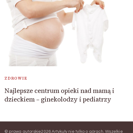
ZDROWIE
Najlepsze centrum opieki nad mamą i
dzieckiem – ginekolodzy i pediatrzy
© prawa autorskie2026
Artykuły nie tylko o górach
. Wszelkie