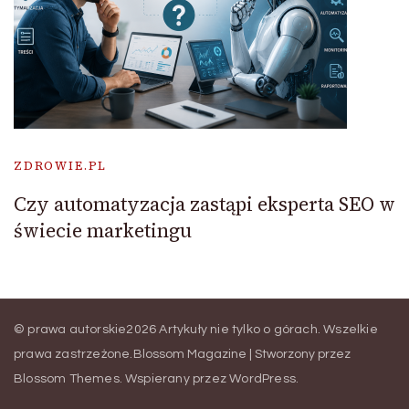
ZDROWIE.PL
Czy automatyzacja zastąpi eksperta SEO w
świecie marketingu
© prawa autorskie2026
Artykuły nie tylko o górach
. Wszelkie
prawa zastrzeżone.
Blossom Magazine | Stworzony przez
Blossom Themes
.
Wspierany przez
WordPress
.